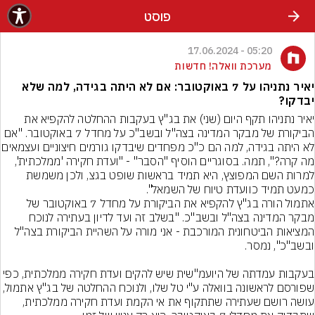
פוסט
05:20 - 17.06.2024
מערכת וואלה! חדשות
יאיר נתניהו על 7 באוקטובר: אם לא היתה בגידה, למה שלא
יבדקו?
יאיר נתניהו תקף היום (שני) את בג"ץ בעקבות ההחלטה להקפיא את 
הביקורת של מבקר המדינה בצה"ל ובשב"כ על מחדל 7 באוקטובר. "אם 
לא היתה בגידה, למה הם כ"כ מפחדים שיבד
מה קרה?", תמה. בסוגריים הוסיף "הסבר" - "ועדת חקירה 'ממלכתית', 
למרות השם המפוצץ, היא תמיד בראשות שופט בגצ, ולכן משמשת 
אתמול הורה בג"ץ להקפיא את הביקורת על מחדל 7 באוקטובר של 
מבקר המדינה בצה"ל ובשב"כ. "בשלב זה ועד לדיון בעתירה לנוכח 
המציאות הביטחונית המורכבת - אני מורה על השהיית הביקורת בצה"ל 
בעקבות עמדתה של היועמ"שית שיש להקים ועדת חקירה ממלכתית, כפי 
שפורסם לראשונה בוואלה ע"י טל שלו, ולנוכח ההחלטה של בג"
עושה רושם שעתירה שתתקוף את אי הקמת ועדת חקירה ממלכתית, 