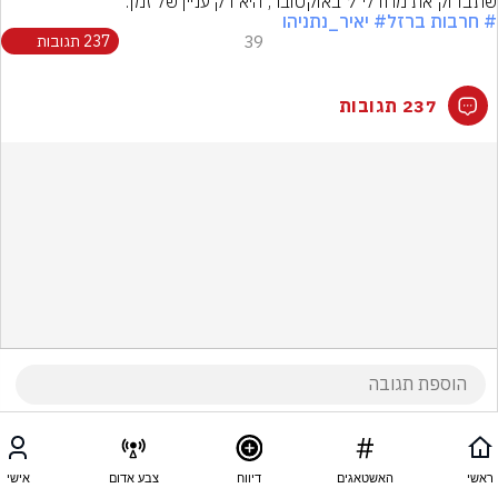
שתבדוק את מחדלי 7 באוקטובר, היא רק עניין של זמן.
# חרבות ברזל
# יאיר_נתניהו
39
237 תגובות
237 תגובות
ראשי
האשטאגים
דיווח
צבע אדום
אישי