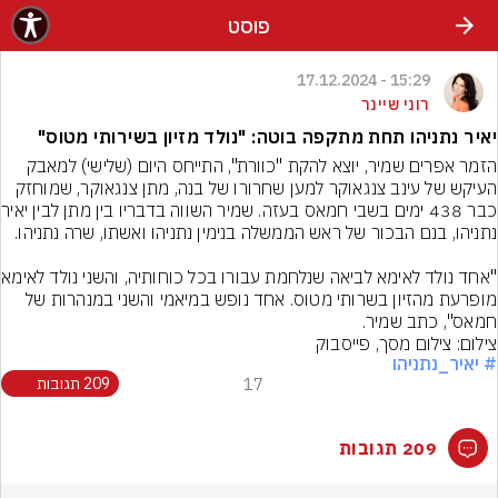
פוסט
15:29 - 17.12.2024
רוני שיינר
יאיר נתניהו תחת מתקפה בוטה: "נולד מזיון בשירותי מטוס"
הזמר אפרים שמיר, יוצא להקת "כוורת", התייחס היום (שלישי) למאבק 
העיקש של עינב צנגאוקר למען שחרורו של בנה, מתן צנגאוקר, שמוחזק 
כבר 438 ימים בשבי ח
"אחד נולד לאימא לבי
מופרעת מהזיון בשרותי מטוס. אחד נופש במיאמי והשני במנהרות של 
חמאס", כתב שמיר.
צילום: צילום מסך, פייסבוק
# יאיר_נתניהו
17
209 תגובות
209 תגובות