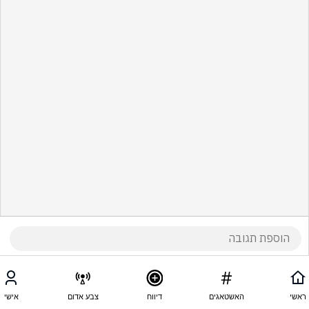
ראשי
האשטאגים
דיווח
צבע אדום
אישי