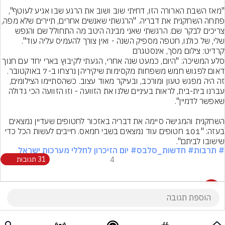
"מאז השבת הארורה הזו, דחיתי שוב ושוב את הרגע שבו אגיע לעוטף", 
פתחה השחקנית את דבריה. "הרגשתי שאנשים אחרים,
צריכים לבקר שם. הרגשתי שאני מבינה היטב מה התחולל שם והנפש 
שלי, של כולנו, חטפה מספיק השנה - ואין צורך להעמיס עליה עוד".
קרדיט: צילום מסך, אינסטגרם
סלע המשיכה: "היום, כמעט שנה אחרי, הגעתי לקיבוץ בארי יחד עם חנוך 
דאום לפגוש חמש משפחות מקסימות שיקיריהן נרצחו ב-7 באוקטובר. 
זה היה מפגש טעון ומורכב, ובעיקר מאוד עצוב. כשהסתיימו הצילומים, 
עברנו בית-בית, לראות בעיניים שלנו את הזוועה - וזו הזוועה הכי גדולה 
השחקנית והמגישה סיימה את דבריה באזכור לחטופים שעדיין נמצאים 
בעזה: "101 חטופים עוד נמצאים בשבי חמאס. חייבים לעשות הכל כדי 
שישובו לביתם".
# תרבות
# חדשות_סלבס
# יום הזיכרון לחללי מערכות ישראל
4
31 תגובות
31 תגובות