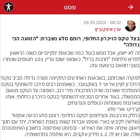
פוסט
08:32 - 18.09.2024
ערן איצקוביץ
בצל טקס הזיכרון החלופי, רותם סלע נשברת: "הזוועה הכי
גדולה"
זה לא ייאמן, אבל ממש בעוד כמה שבועות יתקיים יום השנה הראשון 
לפרוץ מלחמת "חרבות ברזל", כשמאז ישנם עדיין 101 חטופים שנותרו 
למקרה ושכחתם, בשבועות האחרונים ה
הזיכרון לציון אירועי 7 באוקטובר, כשאמנים רבים סירבו להשתתף בטקס 
הממלכתי שארגנה שרת התחבורה מירי רגב, האמונה על הטקס מטעם 
הממשלה, בעוד אחרים הסכימו להשתתף בטקס הזיכרון החלופי, אותו 
מארגנות משפחות הנופלים והנרצחים.
קרדיט: אורי סלע
כחלק מההכנות והצילומים לטקס החלופי, רותם סלע הגיעה אתמול 
(שלישי) לקיבוץ בארי, שספג אבדות קשות בשבת השחורה, יחד עם חנוך 
דאום, שינחה איתה את האירוע - ובפוסט שפרסמה בחשבון האינסטגרם 