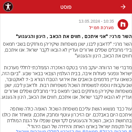
פוסט
10:35 - 13.05.2024
מערכת חמ״ל
השר מרגי: "אני איתכם , חווים את הכאב , היגון והגעגוע"
השר מרגי: "לדאבון ליבנו, ישנן משפחות שיקיריהן מוחזקים בשבי חמאס 
בידי מחבלים שפלים וארורים ועדיין לא הובאו לקבר ישראל. אנו איתכם, 
מדברי שר הרווחה יעקב מרגי בטקס האזכרה הממלכתי לחללי מערכות 
ישראל ונפגעי פעולות איבה, בבית העלמין הצבאי בבאר שבע. "ביום הזה, 
כשאנו עדיין מדממים וכואבים את אירועי הטבח הנורא ב-7 לאוקטובר, 
שבעקבותיו נוספו למשפחת השכול משפחות רבות. ולדאבון ליבנו, ישנן 
משפחות שיקיריהן מוחזקים בשבי חמאס בידי מחבלים שפלים וארורים 
עול כבד מנשוא הושת עליכם משפחת השכול. האומה כולה שותפה 
איתכם היום באבלכם. יום הזיכרון עוטף ומחבק אתכם, ומאחד את כולנו 
בתחושת הכאב, השכול והגעגועים לקדושים שנפלו על הגנת המולדת 
ועל תקומת ישראל בארצו האחת והיחידה של העם היהודי".
# חרבות ברזל
# חמאס
# יום הזיכרון לחללי מערכות ישראל