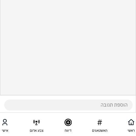
ראשי
האשטאגים
דיווח
צבע אדום
אישי