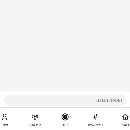
ראשי
האשטאגים
דיווח
צבע אדום
אישי