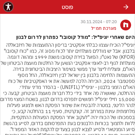
פוסט
07:20 - 30.11.2024
מערכת חמ״ל
היום שאחרי יוניפ"יל: "מודל קוסובו" כפתרון לדרום לבנון
יוניפי"ל הוכיח עצמו כבלתי אפקטיבי בריסון ההתעצמות של חיזבאללה 
בלבנון. אבל יש מודלים מוצלחים יותר לכוח מסוג זה, כמו "כוח קוסובו" 
(KFOR) של נאט"ו, הפועל בזירת קוסובו משנת 1999 ומהווה דוגמה 
מוצלחת לגוף רב-לאומי אפקטיבי הנשען על החלט
האו"ם, ומצליח לייצר ערך ממשי בשימור היציבות הביטחונית בזירה. 
התעצמות הלחימה בלבנון בין ישראל לבין חיזבאללה, החל מסוף 
ספטמבר 2024, הוכיחה הלכה למעשה את אי האפקטיביות של כוח 
האו"ם הזמני בלבנון - יוניפי"ל (UNIFIL) - בהסדר מדיני עתידי.
ההחלטה, שאושרה פה אחד בידי כלל חברות מועצת הביטחון, קבעה כי 
15,000 חיילי יונ
לנהר הליטני, במטרה להבטיח את שימור הפסקת האש ולמנוע פעילות 
מלחמתית עוינת במרחב זה. קונקרטית, סעיף 11 בהחלטה קבע, כי 
בסמכותו של הכוח יהיה "לעקוב אחר הפסקת הפעולות ההתקפיות, 
ללוות ולתמוך בכוחות הלבנונים בעת התפרסותם בדרום, לסייע בהגשת 
סיוע הומניטארי ולסייע לצבא לבנון בצעדים להקמת האזור המפורז". 