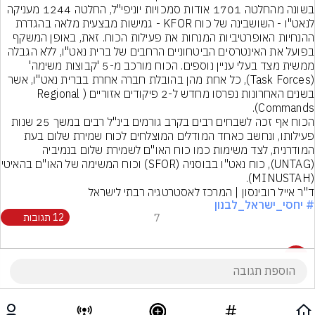
בשונה מהחלטה 1701 אודות סמכויות יוניפי"ל, החלטה 1244 מעניקה 
לנאט"ו - השושבינה של כוח KFOR - גמישות מבצעית מלאה בהגדרת 
ההנחיות האופרטיביות המנחות את פעילות הכוח. זאת, באופן המשקף 
בפועל את האינטרסים הביטחוניים הרחבים של ברית נאט"ו, ללא הגבלה 
ממשית מצד בעלי עניין נוספים. הכוח מורכב מ-5 'קבוצות משימה' 
(Task Forces), כל אחת מהן בהובלת חברה אחרת בברית נאט"ו, אשר 
בשנים האחרונות נפרסו מחדש ל-2 פיקודים אזוריים (Regional 
Commands).
הכוח אף זכה לשבחים רבים בקרב גורמים בינ"ל רבים במשך 25 שנות 
פעילותו, ונחשב כאחד המודלים המוצלחים לכוח שמירת שלום בעת 
המודרנית, לצד משימות כמו כוח האו"ם לשמירת שלום בנמיביה 
(UNTAG), כוח נאט"ו בבוסניה 
(MINUSTAH).
ד"ר אייל רובינסון | המרכז לאסטרטגיה רבתי לישראל
# יחסי_ישראל_לבנון
7
12 תגובות
12 תגובות