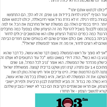
עוד הוסיף: "ניסינו לחיות בידידות 18 שנים, זה לא הלך, הם התחמשו 
בצורה בלתי רגילה. זו לא גזרת גורל אנשי חיזבאללה, יכולנו לכתוש אותם 
יותר. הייתי בכפרים האלה גם. ממשלת ישראל מחרבנת את הכל. אז למה 
נכנסנו ללבנון? בשביל להרוס? מה זה הניצחון שלנו בצפ
הרגנו? כמה כפרים הרסנו? הניצחון שלנו הוא שהתושבים יכולים לחזור 
הביתה בבטחה. ואם כולם אומרים שהם לא בטוחים שהם חוזרים הביתה 
"אני לא סומך על ראש הממשלה בשום דבר שהוא עושה, כל דבר שהוא 
נגע בו הוא כשל",
כישלון מהדהד של הממשלה. הוא אומר 'נגיב לכל הפרה', 18 שנים 
מתוכם 14 עם נתניהו, קנינו זמן ושקט בריבית קצוצה. ממשחלת ישראל 
נתנה להם הזדמנות שנייה. היינו צריכים אזור חיץ שהיה נותן לנו את 
השקט. את זה הממשלה לא הביאה, והיא כושלת בכל מה שהיא עושה, 
היא כשלה פה בגדול. זה מביא למלחמת לבנון הרביעית ולפירוק יישובי 
הצפון, אם תראו שבשנתיים הקרובות הם כבר לא יישארו בצביון שלהם. 
קורא לתושבי הצפון - אל תחזרו