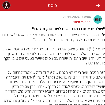
פוסט
06:04 - 28.11.2024
רדיו 103fm
"שולחים אותנו כמו כבשים לשחיטה, תיזהרו"
יו"ר מושב מרגליות איתן דוידי תקף את ההסדר מול חיזבאללה: "אם כוח 
אתמול (ד') בשעה 04:00 לפנות בוקר, נכנסה לתוק
ישראל לחיזבאללה, זאת לאחר יותר משנה של חילופי מהלומות. איתן 
דוידי, יו"ר מושב מרגליות, שוחח עם ניסים משעל ונטעלי שם טוב ותקף 
"זה הסכם שערורייתי, לא חלמנו שנגיע ליום הזה שנצטרך לחתום על 
הסכם כזה ולחזור הביתה בתנאים האלה", אמר. "ראינו את חיזבאללה 
במשך המון שנים משקיפים עליו ומכוונים עלינו נשק. חשבנו שאנחנו 
יוצאים למלחמה, אמרתי לאורך כל הדרך שאנחנו ניתן את כל הזמן 
לממשלה לסיים את האירוע בדרום, להביא להחזרת החטופים ולהחזיר 
אותנו הביתה בבטחה. ביקשנו לאורך כל הדרך שהמרחק בינינו לבין 
הכפרים של אנשי חיזבאללה בלבנון יורחק ל־2-3 ק"מ. כולם, גם הצבא 