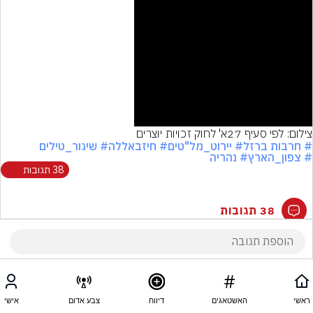
Video
צילום: לפי סעיף 27א' לחוק זכויות יוצרים
# חרבות ברזל
# יירוט_מל"טים
# חיזבאללה
# שיגור_טילים
# צפון_הארץ
# נהריה
38 תגובות
38 תגובות
ראשי
האשטאגים
דיווח
צבע אדום
אישי