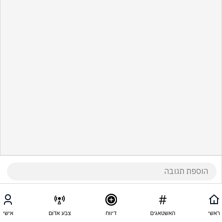
ראשי
האשטאגים
דיווח
צבע אדום
אישי