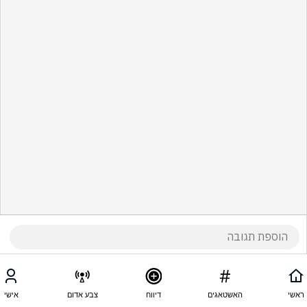
ראשי
האשטאגים
דיווח
צבע אדום
אישי