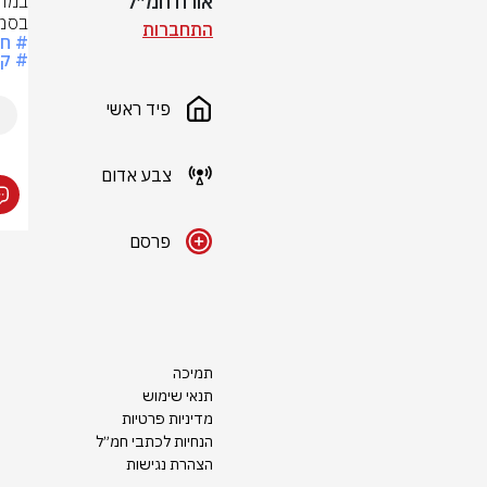
אורח חמ״ל
בסמו
התחברות
# חר
# קר
פיד ראשי
צבע אדום
פרסם
תמיכה
תנאי שימוש
מדיניות פרטיות
הנחיות לכתבי חמ״ל
הצהרת נגישות