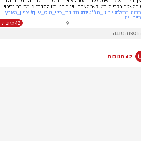
במהלך הלילה שוגר מיירט לעבר מטרה אווירית חשודה שזוהתה במרחב הים 
ך לאזור הקריות, זמן קצר לאחר שיגור המיירט התברר כי מדובר בזיהוי שו
בות ברזל
# יירוט_מל"טים
# חדירת_כלי_טיס_עוין
# צפון_הארץ
יית_ים
9
42 תגובות
42 תגובות