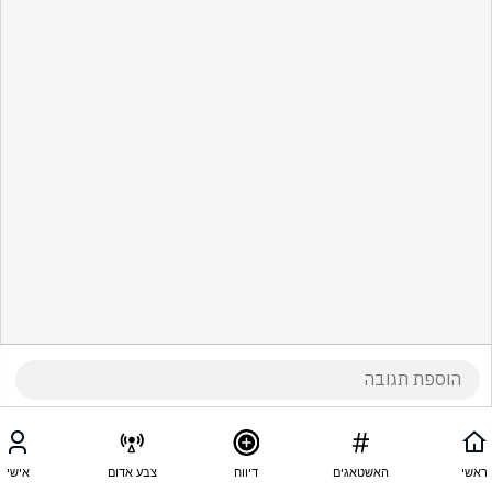
ראשי
האשטאגים
דיווח
צבע אדום
אישי