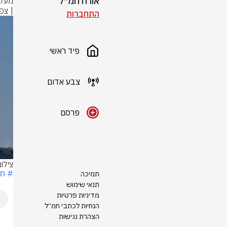
אורח חמ״ל
| צפו
התחברות
פיד ראשי
צבע אדום
פרסם
צילום: לפי 
# חר
תמיכה
תנאי שימוש
מדיניות פרטיות
הנחיות לכתבי חמ״ל
הצהרת נגישות