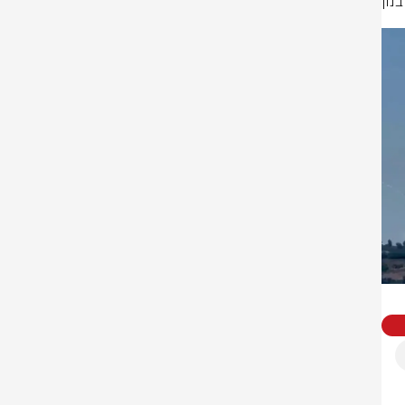
מעל שמי הגליל המערבי: מטוסי קרב מיירטים את הכטב"מים ששוגרו מדרום לבנון 