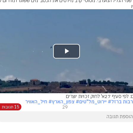
Play
Video
סעיף 27א' לחוק זכויות יוצרים
בות ברזל
# יירוט_מל"טים
# צפון_הארץ
# חיל_האוויר
29
15 תגובות