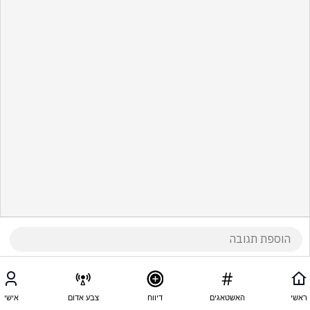
ראשי
האשטאגים
דיווח
צבע אדום
אישי