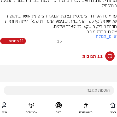
ממזח למערב נדרשים לעמוד ברמזור כדי לעצור בתחנות בצומת הגבעה 
פרויקט ההפרדה המפלסית בצומת הגבעה הצרפתית אושר בתקופתו 
של ישראל כץ כשר התחבורה, ובביצוע המנהרות שעליו הייתה אחראית 
חברת מוריה, הושקעו כמיליארד שקלים.
צילום: חברת מוריה
# ים_המלח
15
11 תגובות
11 תגובות
ראשי
האשטאגים
דיווח
צבע אדום
אישי