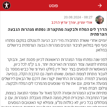
פוסט
08:27 - 20.08.2024
אודי עציון, עורך ערוץ הרכב
הדרך לים המלח ולבקעה מתקצרת: נפתחו מנהרות הגבעה
הצרפתית
יומיים אחרי ששרת התחבורה מירי רגב הגיעה להצטלם במקום נפתחו 
סוף סוף במלואן לציבור הנהגים מנהרות הגבעה הצרפתית בירושלים 
לפני שנה נפתחו צמד המנהרות הראשונות לכיוון פסגת זאב, והבוקר 
נפתחו לתנועה צמד המנהרות הארוכות יותר, 1.5 ק"מ לכל כיוון, 
המאפשרות לנוסעים בציר יגאל ידין (חלקו העירוני של כביש מספר 1) 
לעבור מתחת לצומת העמוס, שאותו חוצה גם הרכבת הקלה, בנסיעה 
ממערב למזרח. המנהרות החדשות יקצרו את דרכם של הבאים לירושלים 
ממעלה אדומים, וגם את של מי שנוסעים מהמרכז לים המלח ולבקעה.
צילום: חברת מוריה
פתיחת ארבע המנהרות אמורה להקל מאוד על עומסי התנועה בצומת, 
אבל התחבורה הציבורית תפיק ממנה תועלת מוגבלת: המנהרות, עם 2 
מסלולים בכל כיוון, לא כוללות נת"צ, וממילא קווי האוטובוס הנוסעים 