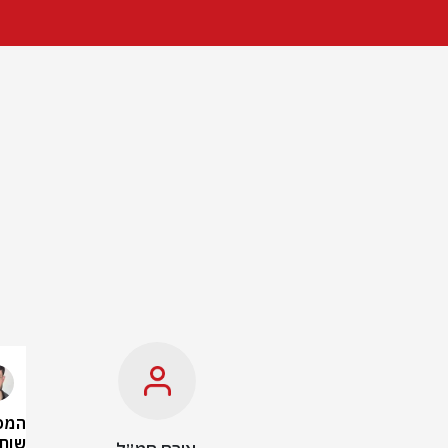
המפג
שוח