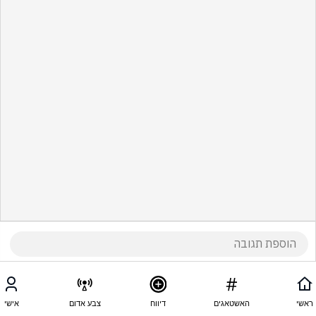
ראשי
האשטאגים
דיווח
צבע אדום
אישי