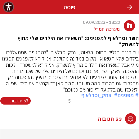
פוסט
18:22 - 09.09.2023
מערכת חמ״ל
השר וסרלאוף למפגינים: "תשאירו את הילדים שלי מחוץ
למשחק"
שר הנגב, הגליל והחוסן הלאומי, יצחק וסרלאוף: "למפגינים שמתעללים 
בילדים שלא חטאו אין מקום במדינה מתוקנת. אני קורא למפגינים תפגינו 
מולי אבל תשאירו את הילדים מחוץ למשחק. אני קורא למשטרה - זכות 
ההפגנה היא קדושה, אך גם זכותם של הילדים שלי ושל שכני לחיות 
בשקט. אני אומר לפורעים: לא ארתע מההפגנות. להיפך. ההפגנות רק 
מחזקות את ההבנה כמה חשוב שתהיה כאן דמוקרטיה אמיתית ושפויה 
ולא כזו שמובלת על ידי פורעים כמוכם".
# מפגינים
# יצחק_וסרלאוף
5
53 תגובות
53 תגובות