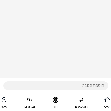
ראשי
האשטאגים
דיווח
צבע אדום
אישי