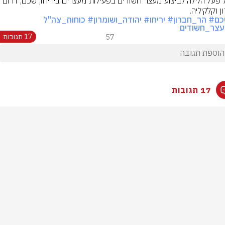
 וקלקיליה.
כם
# הר_חברון
# יריחו
# יהודה_ושומרון
# כוחות_צה"ל
עצר_חשודים
57
17 תגובות
17 תגובות