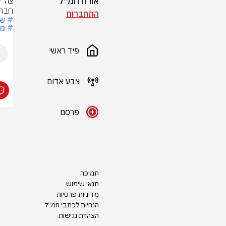
אורח חמ״ל
חברון
התחברות
# ש
# מ
פיד ראשי
צבע אדום
פרסם
תמיכה
תנאי שימוש
מדיניות פרטיות
הנחיות לכתבי חמ״ל
הצהרת נגישות