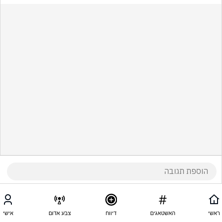
ראשי
האשטאגים
דיווח
צבע אדום
אישי