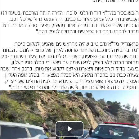
חובש בכיר במד"א דוד תורג'מן סיפר: "הזירה הייתה מורכב
הכביש בדרך כלל עמוס מאוד ברכבים, והיה עומס גדול של כלי רכב. 
הרכבים של הנפגעים היו במרחק אחד מהשני
פראמדיק מד"א נדב טייב שהיה מהראשונים שהגיעו למקום סיפר: 
"מדובר בזירה מורכבת שהייתה פרוסה לאורך של כחצי קילומטר. הבחנו 
בחמישה כלי רכב עם פצועים, באחד מכלי הרכב ישב צעיר בשנות ה-
מחוסר הכרה ללא דופק וללא נשימה עם פצעי ירי בפלג גופו העליון, 
ביצענו בדיקות רפ
צעירה כבת 23 בהכרה מלאה, היא סבלה מפצעי ירי בפלג גופה העליון, 
הענקנו לה טיפול רפואי מציל חיים ופינינו אותה לבית החולים שערי צדק. 
בנוסף היו זירה 4 פצועים בינוני, אישה שנחבלה ומספר נפגעי חרדה."
Play