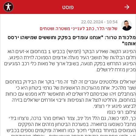
פוסט
10:54 - 22.02.2024
שלומי הלר, כתב לענייני משטרה ושטחים
מלכודת טרור: "אנחנו עומדים בפקק וחוששים שמישהו ירסס
אותנו"
הפיגוע הקשה שאירע הבוקר (חמישי) בכביש 1 במחסום א-זעים הוא 
חלום הבלהות של תושבי העיר מעלה אדומים הסמוכה לזירת הפיגוע. 
הפיגוע התרחש בפקק תנועה, בשובל ארוך של מאות כלי רכב המגיעים 
ישראלים ופלסטינים עוברים זה לצד זה מדי בוקר את הבידוק במחסום 
שצר מלהכיל. אחת מהערכות הראשוניות של גורמי ביטחון היא כי 
המחבלים זיהו שכניסתם לירושלים לא תתאפשר ללא מפגש עם כוחות 
במחסום, והחליטו לנצל את הצפיפות וריבוי אזרחים ישראלים בזירה 
לביצוע פיגוע ירי רצחני.
צילום: רוני כנפו
כך, לפני כשנה, גם הלל ויגל יניב, צמד האחים מהר ברכה, נרצחו בידי 
מחבל כשנסעו בחווארה. במערכת הביטחון מזהים את הפקקים 
העמוסים במיוחד במוקדי חיכוך כמו חווארה ומיקומים נוספים בכביש 