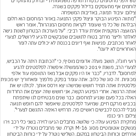
60 ולפני מחסומים כנקודת תורפה משמעותית - ובחלק מהמוקדים 
לוחמים אף מתעסקים בדילול פקקים בשגרה.
צילום: עיבוד תמונה, באדיבות המשפחה
"מתווה הפיגוע הבוקר וניצול פקקי התנועה באזור המחסום הוא חלום 
הבלהות של כל מי שעומד לקראת מחסום המנהרות", אומר ראש 
המועצה המקומית אפרת עודד רביבי. "על מערכות הבטחון לשנות גישה 
לאלתר ולייצר מרחב בטוח לתושבים שמבקשים להגיע לירושלים. לצערי 
לאחר מכתבים, פגישות ואף דיונים בכנסת לא יכולים עתה לומר 
רועי חוג'ה, תושב מעלה אדומים מוסיף, כי "הכתובת היתה על הכביש, 
לצערי הרב, משנת 2019 כשהממשלה איפשרה לפלסטינים להגיע 
למחסום". לדבריו, "כבר אז היו פקקים אבל מאז התווספו עוד אלפי 
מכוניות. זה סוג של כלוב. אתה עומ
פלסטינית ואתה תמיד חושש שמישהו יצא וירסס אותך. לכולנו יש את 
אותה הרגשה. אחרי הפיגוע הקשה, אני חושש שזה יעצים את החרדות 
האלה בכל פעם שנגיע למחסום. כבר שנים מבטיחים לנו שיתפתח 
בכביש מרקם חיים, שמיועד לפלסטינים, שיאפשר להם חופש תנועה 
מבלי להכנס לכבישים ראשיים פה. תרחיש האימה התגשם לצערי".
צילום: רוני כנפו
מחקירת הפיגוע עולה כי שלושה מחבלים הגיעו לזירה בשני כלי רכב וירו 
מנשקים אוטומטיים מסוג M-16 וקרלו. שני מחבלים נוטרלו על ידי 
אזרחים וכוחות הביטחון במקום, השלישי נוטרל על ידי כוחות הביטחון 