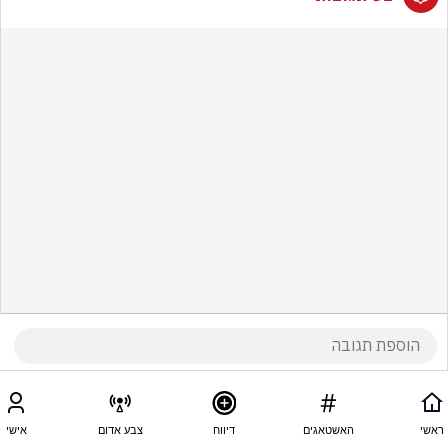
ראשי
האשטאגים
דיווח
צבע אדום
אישי