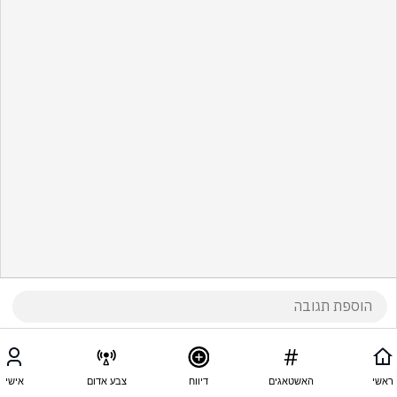
ראשי
האשטאגים
דיווח
צבע אדום
אישי