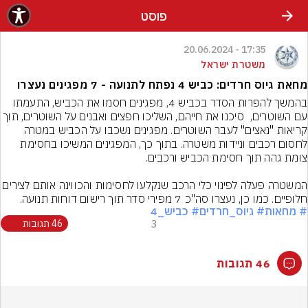
פוסט
17:35 - 20.06.2024
משטרת ישראל
מחאת גיוס חרדים: כביש 4 נפתח לתנועה - 7 מפגינים נעצרו
בהמשך להפרות הסדר בכביש 4, מפגינים חסמו את הכביש, התעמתו 
עם השוטרים,  סיכנו את חייהם, השליכו חפצים ואבנים על השוטרים, תוך 
קריאות "נאצים" לעבר השוטרים. מפגינים נשכבו על הכביש במטרה 
לחסום רכבים וניידות משטרה. בתוך כך, המפגינים המשיכו בחסימת 
המשטרה פעלה לפינוי כלי הרכב שנקלעו לחסימות והכווינה 
חלופיים. כמו כן, נעצרו סה"כ 7 מפירי סדר תוך רישום דוחות תנועה.
# מחאות
# גיוס_חרדים
# כביש_4
3
46 תגובות
46 תגובות