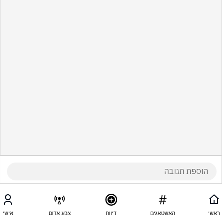
ראשי
האשטאגים
דיווח
צבע אדום
אישי