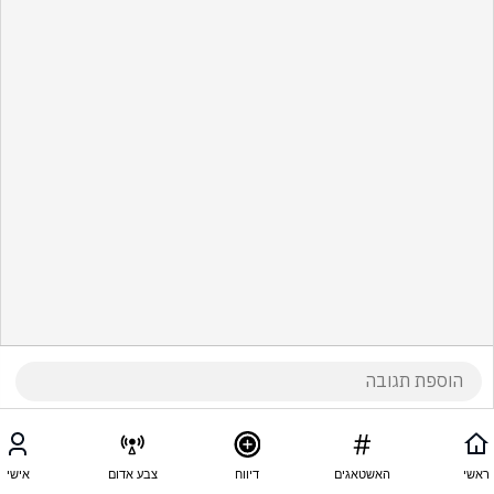
ראשי
האשטאגים
דיווח
צבע אדום
אישי