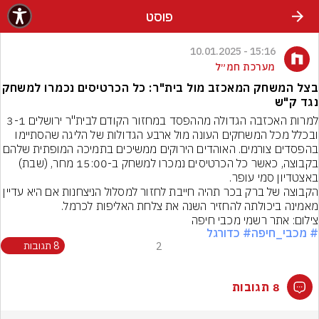
פוסט
15:16 - 10.01.2025
מערכת חמ״ל
בצל המשחק המאכזב מול בית"ר: כל הכרטיסים נכמרו למשחק
נגד ק"ש
למרות האכזבה הגדולה מההפסד במחזור הקודם לבית"ר ירושלים 3-1 
ובכלל מכל המשחקים העונה מול ארבע הגדולות של הליגה שהסתיימו 
בהפסדים צורמים. האוהדים הירוקים ממשיכים בתמיכה המופתית שלהם 
בקבוצה, כאשר כל הכרטיסים נמכרו למשחק ב-15:00 מחר, (שבת) 
באצטדיון סמי עופר.
הקבוצה של ברק בכר תהיה חייבת לחזור למסלול הניצחנות אם היא עדיין 
מאמינה ביכולתה להחזיר השנה את צלחת האליפות לכרמל.
צילום: אתר רשמי מכבי חיפה
# מכבי_חיפה
# כדורגל
2
8 תגובות
8 תגובות