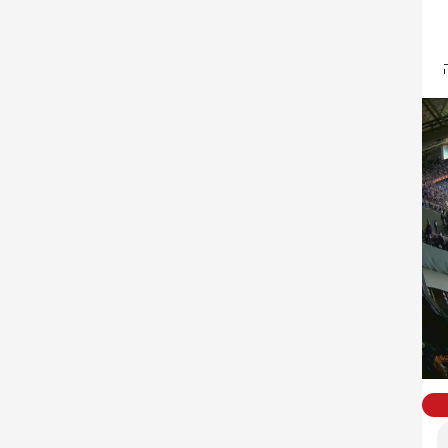
החבורה של בכר נדבקה לשתי המוליכות, (שתי נקודות בלבד מהפסגה) ותקווה 