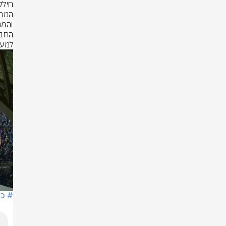
חילק
למעי
# כד