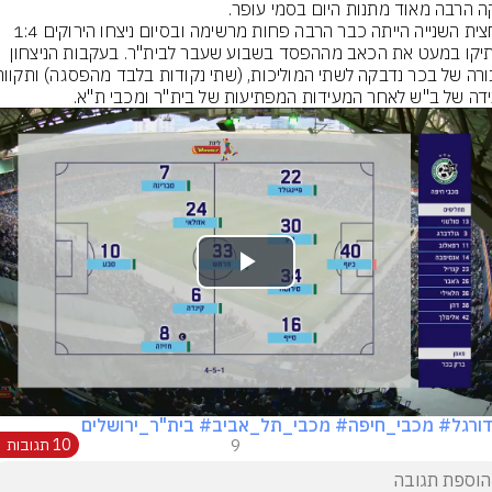
ה הרבה מאוד מתנות היום בסמי עופר.
המחצית השנייה הייתה כבר הרבה פחות מרשימה ובסיום ניצחו הירוקים 1:4 
והמתיקו במעט את הכאב מההפסד בשבוע שעבר לבית"ר. בעקבות הניצחון 
דה של ב"ש לאחר המעידות המפתיעות של בית"ר ומכבי ת"א.
Play
Video
ורגל
# מכבי_חיפה
# מכבי_תל_אביב
# בית"ר_ירושלים
9
10 תגובות