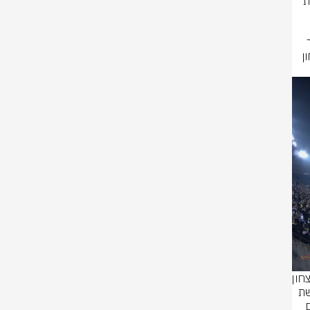
החבורה של ברק יצחקי עם עומר אצילי בהופעת בכורה בהרכב ציפתה להיראות 
הייתה על המגרש. בהמשך המחצית בית"ר נותרה בעשרה שחקנים ומשם הדרך 
לניצחון הייתה קלילה מבחינת ריינה מול האין הגנה של הקבוצה המקומית שניצחון 
עירוני טבריה - מכבי ת"א: האורחת הוליכה כבר 2:0 והייתה בדרך הבטוחה לניצחון 
אבל טבריה לא ויתרה והצליחה לחזור למשחק כאשר את השער השני היא כובשת 
בדקה ה- 91 בדרך ל-2:2 ענק באצטדיון גרין. טבריה מהתחתית, מקום 12 עם 