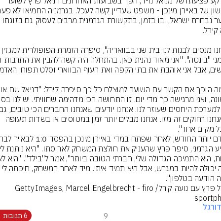
על רקע פציעתו של מנואל נוייר, הפך בשבועות האחרונים דניאל פרץ לשוער 
"אנחנו מנסים לבנות לנו בית שני בבוואריה", סיפרה הזמ
כשאנחנו רחוקים זה מזו. אנחנו מבלים יותר זמן במטוסים או בשדות תעופה 
היתה יכולה להיות במגרש, אבל היא תמיד איתי. מיד לאחר המשחק, 
 הודעה בטלפון".
דניאל פרץ עם נועה קירל/GettyImages, Marcel Engelbrecht - firo 
sportp
ורגל
9
6 תגובות