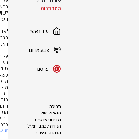
אורח חמ״ל
התחברות
פיד ראשי
צבע אדום
פרסם
תמיכה
ממנה
תנאי שימוש
מדיניות פרטיות
hoto
הנחיות לכתבי חמ״ל
# כד
הצהרת נגישות