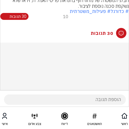
חבלני המשטרה של מחוז חוף בחנו את פריטי האמל"ח, וידאו שלא 
נשקפת סכנה נוספת לציבור.
# כדורגל
# פעילות_משטרתית
10
30 תגובות
30 תגובות
ראשי
האשטאגים
דיווח
צבע אדום
אישי