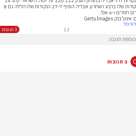
27 נקודות לדני אבדיה בניצחון הענק 120:122 על יוטה. הישראלי קלע 14 
מהנקודות שלו ברבע האחרון. אבדיה הוסיף ל-27 הנקודות שלו הלילה גם 8 
 חוזרים ו-6 אס'.
אימג'בנק GettyImages
ורסל
13
3 תגובות
3 תגובות