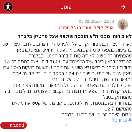
פוסט
21:53 - 03.01.2025
אופק קולר- עורך חמ"ל ספורט
לא כוחות: מכבי ת"א הובסה 98:75 אצל פרטיזן בלגרד
לאחר הניצחון במחזור הקודם על ז'לגיריס קיוו הצהובים לחבר ניצחון שני 
ברציפות במפעל שימתיק במעט את עונת הירוליג המאכזבת, אך 
מהפתיחה זה פשוט לא היה כוחות ב"הר הגעש" בבלגרד.
סטרלינג בראון כיכב אצל המנצחת עם 21 נקודות,  אצל המפסידה 16 
נקודות של תמיר בלאט לא הושיעו את מכבי שנמצאת במקום ה-17 עם 
מאזן עגום של חמישה ניצחונות ו-17 הפסדים, כשרק קבוצה אחת 
נמצאת מתחתיה בטבלת הירוליג, אלבה ברלין.
פרטיזן בלגרד גם היא לא בעונה גדולה נמצאת במקום ה-13. אבל 
במשחק היה נראה שפערי הרמות בין הקבוצות עצומים וגדולים בהרבה 
מהמרחק בטבלה.
במחזור הבא במסגרת הירוליג תפגוש קבוצתו של קטש את מילאנו 
מהמקום ה-12.
צילום: האתר הרשמי של פרטיזן בלגרד
# כדורסל
2
1 תגובות