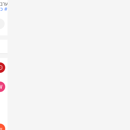
ערב 
# כד