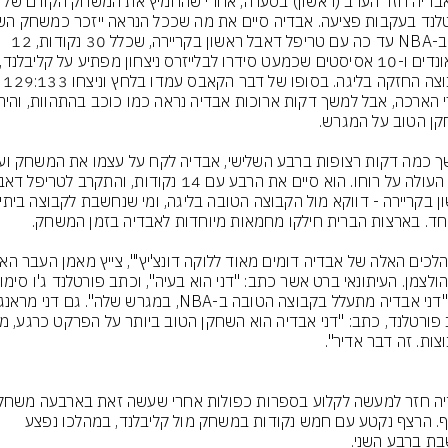
דני אבדיה חזר הערב (ראשון) בסערה, אחרי שהחמיץ את המש
שלו ב-NBA עד כה עם טריפל דאבל ראשון בקריירה, שכלל 30 נקודות, 12 
הקבוצה החזקה בליגה. בסופו של דבר הקאבס עמדו בלחץ וני
ברצף. הרצף נקטע עם חמש נקודות במשחק מול קליבלנד, במהלכו נפצע 
שבת ברבע השני.