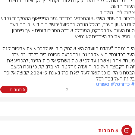
בין היתר הוחלט לקיים משחק קדם עונה יוקרתי בין הקבוצות בתחילת 
העונה הבאה.
צילום: לירון מולדובן
כזכור, המשחק השלישי והמכריע בסדרת גמר הפלייאוף
ליום ראשון בערב, בהיכל מנורה. בהפועל ירושלים הודיעו כי הם בעד 
סיום העונה על הפרקט, המנהלת שידרה מסרים דומים - אך פיתרון 
היום נמסר: "עמדת הוועדה היא שהמקום בו יש להכריע את אליפות ליגת 
העל בכדורסל הוא על המגרש בהכרעה ספורטיבית בלבד. בהיעדר 
משחק אחרון אשר נועד לפי שיטת משחקי אליפות הליגה, להכריע את 
זהות הקבוצה האלופה, הוועדה מחליטה, לא בלב קל, כי נוכח המצב 
הבטחוני הקיים כמתואר לעיל, לא תוכרז בעונת 2024-5 קבוצה אלופה 
בליגת העל בכדורסל".
# כדורסל
# ספורט
2
6 תגובות
6 תגובות