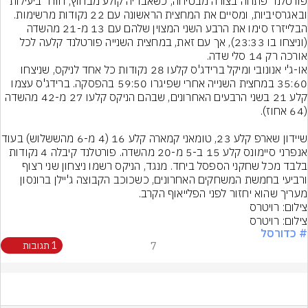
פורטלנד פתחה בצורה מבטיחה, כשאבדיה קולע מבחוץ, חודר ביעילות 
ובאגרסיביות, ומסיים את המחצית הראשונה עם 22 נקודות מרשימות. 
הבלייזרז סימו את הרבע השני המצוין שלהם עם 13 מ-21 מהשדה 
(וניצחו בו 23:33), אך עם זאת, במחצית השנייה פורטלנד קלעה לכל 
או-ג'י אנונובי ומיקל ברידג'ס קלעו 28 נקודות כל אחד לניקס, שניצחו 
35:60 במחצית השנייה אחרי שפיגרו 59:50 בהפסקה. ברידג'ס עצמו 
קלע 21 בשני הרבעים האחרונים, שבהם הניקס קלעו 27 מ-42 מהשדה 
שיידון שארפ קלע 23, טומאני קמ
אנפרני סיימונס קלע 15 ב-5 מ-20 מהשדה. פורטלנד קיבלה 4 נקודות 
בלבד מכל שחקני הספסל ביחד. מנגד, הניקס רשמו ניצחון שני רצוף 
ורביעי בחמשת המשחקים האחרונים, כשכוכב הקבוצה ג'יילן ברונסון 
מעריך שהוא יחזור לפני הפלייאוף הקרב.
צילום: רויטרס
צילום: רויטרס
# כדורסל
7
1 תגובות