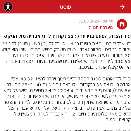
פוסט
04:46 - 31.03.2025
מערכת חמ״ל
עוד הצגה, הפעם בניו יורק: 33 נקודות לדני אבדיה מול הניקס
דני אבדיה המשיך את כושרו המצוין, כשהלילה (בין ראשון חשני) קלע 33 
נקודות במדיסון סקוור גארדן ורשם משחק חמישי החודש שבו הוא קולע 
30 נקודות ומעלה. פורטלנד למרבה הצער שוב הפסידה, כשנכנעה 
110:93 לניו יורק, אבל ישראלים רבים שהגיעו במיוחד לצפות באבדיה 
פורטלנד אומנם ספגה הפסד רביעי רצוף וירדה למאזן 43:32, אבל 
אבדה רשם את 33 הנקודות שלו באחוזים מצוינם (14 מ-25 מהשדה, 
56 אחוז), והוסיף 7 ריבאונדים, 4 אסיסטים ו-3 חטיפות. הישראלי קלע 
2 מ-7 מהשלוש ו-3 מ-4 מהעונשין, ואומנם רשם 3 איבודי כדור, אבל 
שוב המחיש שהוא השחקן הכי בולט בשורות הבלייזרס, ולמרות ההפסד 
של קבוצתו ב-17 הפרש - ב-41 הדקות שלו על המגרש אבדיה הצליח 
לרשום מאזן פלוס מינוס חיובי. 2+. הוא נבחר לשחקן המצטיין של 