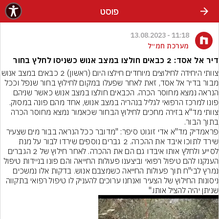
פוסט
11:18 - 13.08.2023
מערכת חמ״ל
דיר אל אסד: 2 כבאים חולצו במצב אנוש כשניסו לחלץ בחור
צוותי היחידה לחילוצים מיוחדים חילצו היום (ראש
מבור בדיר אל אסד, זאת לאחר שפעלו במקום לחילוץ בחור שנפל וככל 
הנראה נמצא מחוסר הכרה. הכבאים חולצו במצב אנוש כאשר שניהם 
פונו למרכז הרפואי לגליל בנהריה במצב אנוש, אחד מהם פונה במסוק. 
צוותי מד"א בזירה מחכים לחילוץ הבחור שכאמור נמצא מחוסר הכרה 
בתוך הבור.
פראמדיק מד"א אדי זוגוט סיפר: "מדובר ככל הנראה בבור מים שצעיר 
שירד לתוכו איבד את ההכרה. 2 גברים נוספים שירדו לבור על מנת 
לסייע ולחלץ אותו איבדו גם הם את ההכרה. לאחר חילוץ של 2 הגברים 
הענקנו להם טיפול רפואי וביצענו פעולות החייאה והם פונו בניידות טיפול 
נמרץ לבי"ח תוך פעולות החייאה כשמצבם אנוש. בדקות אלו נמשכים 
ניסונות החילוץ של הצעיר ואנחנו ערוכים להעניק לו טיפול רפואי בתקווה 
שניתן יהיה להציל אותו."