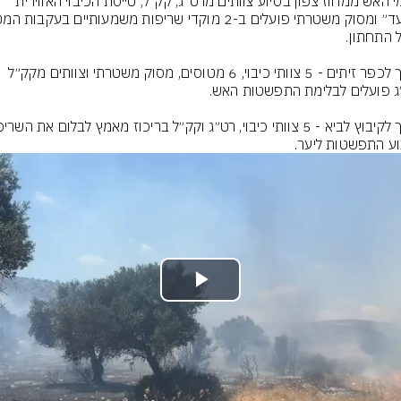
לוחמי האש ממחוז צפון בסיוע צוותים מרט״ג, קק״ל, טייסת הכיבוי האווירית 
סמוך לכפר זיתים - 5 צוותי כיבוי, 6 מטוסים, מסוק משטרתי וצוותים מקק״ל 
וע התפשטות ליער.
Play
Video