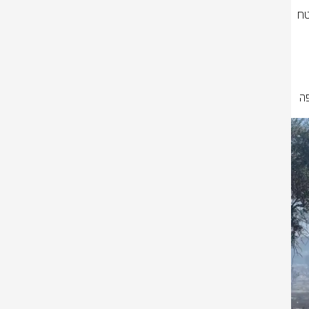
״אלעד״ ומסוק משטרתי פועלים ב-2 מוקדי שריפות משמעותיים בעקבות המטח 
סמוך לקיבוץ לביא - 5 צוותי כיבוי, רט״ג וקק״ל בריכוז מאמץ לבלום את השריפה 