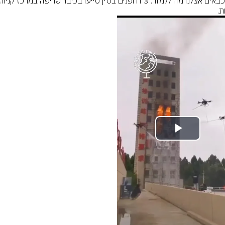
ת.
Play
Video