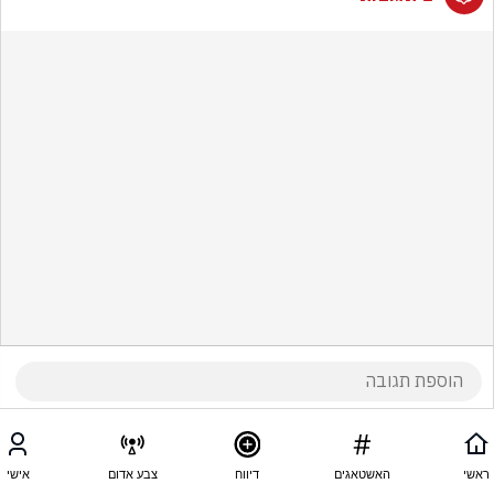
ראשי
האשטאגים
דיווח
צבע אדום
אישי