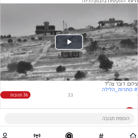
תיעוד התקיפות בלבנון הלילה
Play
Video
צילום: דובר צה"ל
# כותרות_הלילה
33
36 תגובות
36 תגובות