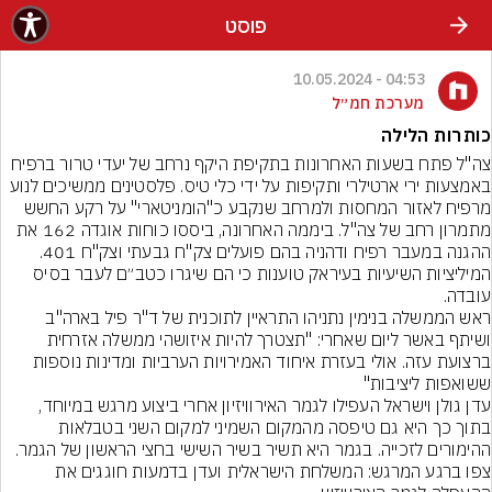
פוסט
04:53 - 10.05.2024
מערכת חמ״ל
כותרות הלילה
צה"ל פתח בשעות האחרונות בתקיפת היקף נרחב של יעדי טרור ברפיח 
באמצעות ירי ארטילרי ותקיפות על ידי כלי טיס. פלסטינים ממשיכים לנוע 
מרפיח לאזור המחסות ולמרחב שנקבע כ"הומניטארי" על רקע החשש 
מתמרון רחב של צה"ל. ביממה האחרונה, ביססו כוחות אוגדה 162 את 
ההגנה במעבר רפיח ודהניה בהם פועלים צק"ח גבעתי וצק"ח 401.
המיליציות השיעיות בעיראק טוענות כי הם שיגרו כטב״ם לעבר בסיס 
עובדה.
ראש הממשלה בנימין נתניהו התראיין לתוכנית של ד"ר פיל בארה"ב 
ושיתף באשר ליום שאחרי: "תצטרך להיות איזושהי ממשלה אזרחית 
ברצועת עזה. אולי בעזרת איחוד האמירויות הערביות ומדינות נוספות 
ששואפות ליציבות"
עדן גולן וישראל העפילו לגמר האירוויזיון אחרי ביצוע מרגש במיוחד, 
בתוך כך היא גם טיפסה מהמקום השמיני למקום השני בטבלאות 
ההימורים לזכייה. בגמר היא תשיר בשיר השישי בחצי הראשון של הגמר.
צפו ברגע המרגש: המשלחת הישראלית ועדן בדמעות חוגגים את 