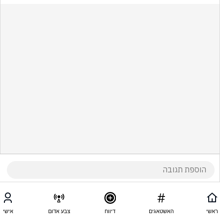
ראשי
האשטאגים
דיווח
צבע אדום
אישי