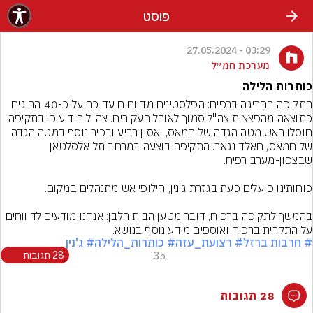
פוסט
03:29 - 27.05.2024
מערכת חמ״ל
כותרות הלילה
התקיפה החריגה ברפיח: הפלסטינים מדווחים עד כה על כ-40 הרוגים 
כתוצאה מהפצצות צה"ל סמוך לאוהל העקורים. צה"ל הודיע כי בתקיפה 
חוסלו ראש מטה הגדה של חמאס, יאסין רביע ובכיר נוסף במטה הגדה 
של חמאס, חאלד נגאר. התקיפה בוצעה במרחב תל אלסלטאן 
בהמשך לתקיפה ברפיח, דובר מטען הבית הלבן: אנחנו מודעים לדיווחים 
על התקרית ברפיח ואוספים מידע נוסף בנושא.
# חרבות ברזל
# רצועת_עזה
# כותרות_הלילה
# ג'נין
35
28 תגובות
28 תגובות