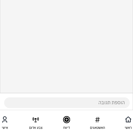
ראשי
האשטאגים
דיווח
צבע אדום
אישי