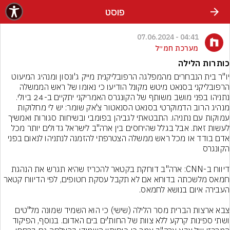
פוסט
04:41 - 07.06.2024
מערכת חמ״ל
כותרות הלילה
יו"ר בית הנבחרים מהמפלגה הרפובליקנית מייק ג'ונסון ומנהיג המיעוט 
הרפובליקני בסנאט מיטש מקונל הודיעו כי נאומו של ראש הממשלה 
נתניהו בפני מושב משותף של הקונגרס האמריקני יתקיים ב-24 ביולי. 
מנהיג הרוב הדמוקרטי בסנאט הסנאטור צ'אק שומר: יש לי מחלוקות 
עמוקות עם נתניהו. התבטאתי לגביהן בפומבי ובשיחות סגורות ואמשיך 
לעשות זאת. אבל בגלל שהיחסים בין ארה"ב לישראל גדולים יותר מכל 
אדם בודד או מכל ראש ממשלה הצטרפתי להזמנה לנתניהו לנאום בפני 
דיווח ב-CNN: ארה"ב דוחקת בקטאר להכריז שהיא תגרש את הנהגת 
חמאס מלשכתה בדוחא אם לא תקבל עסקת חטופים, לפי הדיווח קטאר 
צבא ארצות הברית מסר הלילה (שישי) כי הוא השמיד שמונה מל"טים 
ושתי ספינות קרקע ללא צוות של החות'ים בים האדום. בנוסף, הפיקוד 