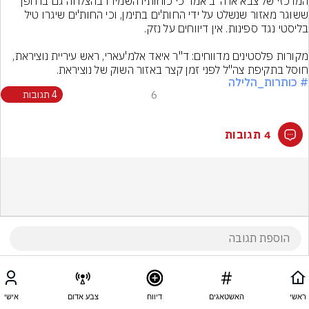
המרכזי של צבא ארה"ב אמר כי כוחותיו השמידו בהצלחה גם ברחפן 
ששוגר מאזור שנשלט על ידי החות'ים בתימן, וכי החות'ים שיגרו טיל 
מקורות פלסטינים מדווחים: ד"ר איאד אלמ'עארי, ראש עיריית נוציראת, 
חוסל בתקיפת צה"ל לפני זמן קצר באזור השוק של נוציראת.
# כותרות_הלילה
6
4 תגובות
4 תגובות
ראשי
האשטאגים
דיווח
צבע אדום
אישי