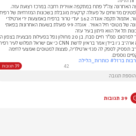
ות הלילה
בשעה האחרונה צה"ל פתח במתקפה אווירית רחבה במרכז רצועת עזה. 
כאמור, אתמול תקפה אוגדה 162 יעדי טרור ברפיח באמצעות ירי ארטילרי 
והכוונה של מטוסי חיל האוויר.  אוגדה 99 פועלת בשעות האחרונות בפאתי 
נות תל אל הווא וזיתון בעיר עזה
ום: סמ"ר חיים סבח, בן 20 מחולון נפל בפעילות מבצעית בצפון הארץ
ארה״ב תפסיק לספק לה פגזי ארטילריה, פצצות למטוסים ואמצעי לחימה 
יים נוספים.
בות ברזל
# כותרות_הלילה
42
39 תגובות
39 תגובות