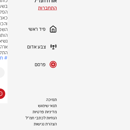
אורח חמ״ל
כותר
התחברות
פיד ראשי
השכו
הותר לפרס
צבע אדום
התקפ
# חר
פרסם
תמיכה
תנאי שימוש
מדיניות פרטיות
הנחיות לכתבי חמ״ל
הצהרת נגישות