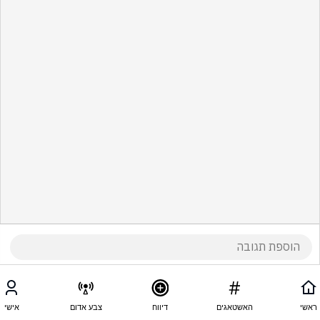
ראשי
האשטאגים
דיווח
צבע אדום
אישי