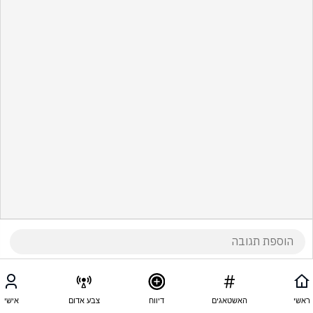
ראשי
האשטאגים
דיווח
צבע אדום
אישי