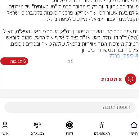
מתקפות טילים, רקטות, כטב"מים וטילי שיוט.
משרד הביטחון דיווח רק כי מדובר בכמות "משמעותית" של מיירטים. 
אולם בעת אישור הסיוע האמריקני פרסמה סוכנות בלומברג כי ישראל 
במעמד החתימה במשרד הביטחון בת"א, השתתפו ראש מפא"ת, תא"ל 
(מיל') ד"ר דני גולד, ראש אג"ת בצה"ל, אלוף אייל הראל, סמנכ"ל וראש 
חטיבת מערכות הגנה אוויריות ברפאל, שלמה טואף ובכירים נוספים.
צילום: דוברות משרד הביטחון
# כיפת_ברזל
15
8 תגובות
8 תגובות
ראשי
האשטאגים
דיווח
צבע אדום
אישי