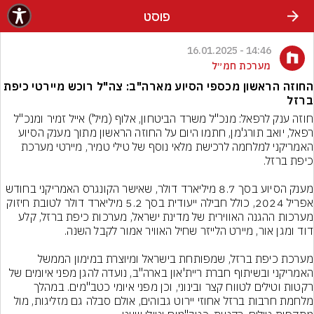
פוסט
14:46 - 16.01.2025
מערכת חמ״ל
החוזה הראשון מכספי הסיוע מארה"ב: צה"ל רוכש מיירטי כיפת
ברזל
חוזה ענק לרפאל: מנכ"ל משרד הביטחון, אלוף (מיל') אייל זמיר ומנכ"ל 
רפאל, יואב תורג'מן, חתמו היום על החוזה הראשון מתוך מענק הסיוע 
האמריקני למלחמה לרכישת מלאי נוסף של טילי טמיר, מיירטי מערכת 
מענק הסיוע בסך 8.7 מיליארד דולר, שאישר הקונגרס האמריקני בחודש 
אפריל 2024, כולל חבילה ייעודית בסך 5.2 מיליארד דולר לטובת חיזוק 
מערכות ההגנה האווירית של מדינת ישראל, מערכות כיפת ברזל, קלע 
מערכת כיפת ברזל, שמפותחת בישראל ומיוצרת במימון הממשל 
האמריקני ובשיתוף חברת ריית'און בארה"ב, נועדה להגן מפני איומים של 
רקטות וטילים לטווח קצר ובינוני, וכן מפני איומי כטב"מים. במהלך 
מלחמת חרבות ברזל אחוזי יירוט גבוהים, אולם סבלה גם מזליגות, מול 