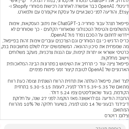
להרחיב את ChatGPT למסחר אלקטרוני, במודל המזכיר "קניין אישי" 
דיגיטלי. OpenAI כבר אפשרה לאחרונה רכישות מסוחרי Shopify ו-
פייפאל תנהל עבור סוחריה ב-ChatGPT את ניתוב העסקאות, אימות 
התשלומים והטיפול הטכנולוגי שמאחורי הקלעים - כך שסוחרים לא 
כריס הדגיש כי גם הסוחרים וגם הצרכנים עוברים אימות זהות בפייפאל, 
מה שמפחית את סיכון ההונאה. המשתמשים יוכלו לש
כרטיסי אשראי או יתרות קיימות, עם הגנות צרכניות, מעקב משלוחים 
פייפאל ציינה עוד כי תרחיב את השימוש בפתרונות הבינה המלאכותית 
לצד זאת, פייפאל העלתה את תחזית הרווח השנתית וצופה כעת רווח 
מתואם של 5.39-5.35 דולר למניה, לעומת 5.30-5.15 בתחזית 
החברה הודיעה גם לראשונה מאז הוקמה לפני 27 שנה, על חלוקת 
דיבידנד רבעוני של 14 סנט למניה, בשיעור חלוקה של 10% מהרווח 
המתואם.
צילום: רויטרס
# כלכלה
3
הוסף תגובה