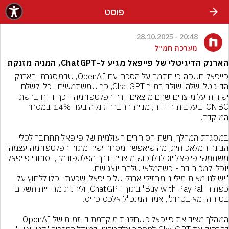
פוסט
20:48 - 28.10.2025
מערכת חמ״ל
הארנק הדיגיטלי של פייפאל מגיע ל-ChatGPT, המניה מזנקת
פייפאל חשפה כי חתמה על הסכם עם OpenAI, שבמסגרתו הארנק 
הדיגיטלי שלה ישולב בתוך ChatGPT, כך שמשתמשים יוכלו לשלם 
ישירות על מוצרים שהם מוצאים דרך הפלטפורמה - כך דווח ברשת 
CNBC. בעקבות הדיווח, מניית החברה זינקה בעד 14% במסחר 
במסגרת המהלך, רשת הסוחרים העולמית של פייפאל תתחבר לכלי 
הבינה המלאכותית, מה שיאפשר מסחר ישיר מתוך הפלטפורמה עצמה: 
משתמשי פייפאל יוכלו לרכוש מוצרים דרך הפלטפורמה, וסוחרי פייפאל 
"יש לנו מאות מיליוני מחזיקי ארנק של פייפאל, שכעת יוכלו ללחוץ על 
כפתור 'Buy with PayPal' בתוך ChatGPT, וליהנות מחוויית תשלום 
המהלך מציב את פייפאל כשחקנית מוקדמת ביוזמות של OpenAI 