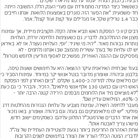
כשנשאל כיצד המדינה מתמודדת עם פערי הענק הללו, התשובה הייתה 
חד-משמעית: "את הפער הזה סוגרים באמצעות הלוואות. אנחנו חייבים 
רבים קיוו כי הפסקת האש תביא איתה הקלה תקציבית מיידית, אך עמינוח 
מצנן את ההתלהבות. לדבריו, גם כשעצימות הלחימה יורדת, העלויות 
נותרות גבוהות מאוד. "יהיה מי שיגיד: 'יופי, העלויות נעצרו', אז ל
יש לנו עלויות של בערך עשירית מהמצב שבו אנחנו נלחמים - לא 
בעוד שבחזית האיראנית עיקר ההוצאה היא על חימושים ושעות טיסה, 
בלבנון וביהודה ושומרון מדו
יום מילואים עולה למדינה כ-1,400 שקלים. "ביום האחרון לפני הפסקת 
האש היינו עם כמעט 130 אלף אנשי מיל
"לא מוציאים מיד את הלוחמים מבפנים. הירידה קטנה הרבה יותר - 
מעבר ללחימה הישירה, עמינוח מצביע על עלויות הנגזרות מהחלטות דרג 
פוליטי: "יש לנו מילואימניקים גם בעזה וגם ביהודה ושומרון. בואו נזכור 
את אחד הדברים שהרמטכ"ל התלונן עליהם: כשמקימים יישוב חדש, 
אחת האזהרות החריפות ביותר נוגעת להצטיידות העתידית של צה"ל. 
לדבריו, המטה הכללי העריך את הצורך בחימושים לשנים הקרובות 