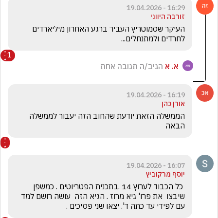
16:29 - 19.04.2026
זורבה היווני
העיקר שסמוטריץ העביר ברגע האחרון מיליארדים 
לחרדים ולמתנחלים...
1
א. א
הגיב/ה תגובה אחת
16:19 - 19.04.2026
אורן כהן
הממשלה הזאת יודעת שהחוב הזה יעבור לממשלה    
הבאה
16:07 - 19.04.2026
יוסף מרקוביץ
 כל הכבוד לערוץ 14 .בתכנית הפטריוטים . כמשפן 
שיבצו  את פרו' גיא מרוז . הגיא הזה  עושה רושם למד 
עם לפידי עד כתה ד'. יצאו שני פסיכים .