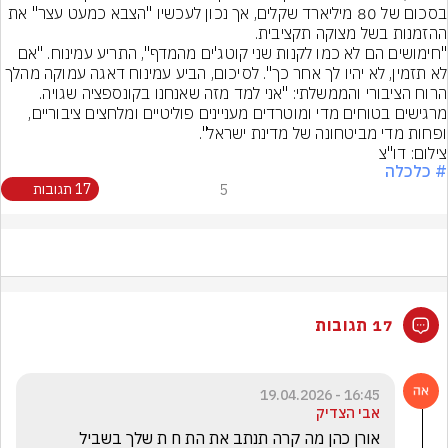
בסכום של 80 מיליארד שקלים, אך נכון לעכשיו "הצבא כמעט עצר" את 
"חימושים הם לא כמו לקנות שני קוטג'ים מהמדף", התריע עמינוח. "אם 
לא תזמין, לא יהיו לך אחר כך". לסיכום, הביע עמינוח דאגה עמוקה מהלך 
הרוח הציבורי והממשלתי: "אני למד מזה שאנחנו בקונספציה שגויה. 
מרגישים בטוחים מדי ומוטרדים מעניינים פוליטיים ומלחצים ציבוריים, 
ופחות מדי מביטחונה של מדינת ישראל".
צילום: דו"צ
# כלכלה
5
17 תגובות
17 תגובות
16:45 - 19.04.2026
אבי הצדיק
אורן כהן מה קרה תנתב את הת ח ת שלך בשביל 