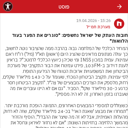
פוסט
15:26 - 19.04.2026
מערכת חמ״ל
חובות העתק של ישראל נחשפים: "סוגרים את הפער בעוד
הלוואות"
המחיר הכלכלי של המלחמה גבוה בהרבה ממה שהציבור נוטה לחשוב, 
כך עולה מנתונים מדאיגים שהציג היום (ראשון) תא"ל (מיל') רו"ח ראם 
עמינוח, עמית במכון INSS ומי שכיהן כיועץ הכלכלי לרמטכ"ל. בראיון 
לענת דוידוב ב-103FM, פירט עמינוח את הבור התקציבי של מערכת 
לפי עמינוח, תקציב הביטחון הנוכחי, שעומד על כ-143 מיליארד שקלים, 
רחוק מלספק את הצרכים המבצעיים של צה"ל. "תקציב הביטחון חסר 
כרגע כ-30 מיליארד שקל", הסביר. "גם אם לא היינו עוברים את מה 
כשצוללים למספרי המבצעים האחרונים, התמונה הופכת מורכבת יותר. 
"תמחרו את מבצע 'שאגת הארי' בכ-24 מיליארד שקלים, שזה לא רחוק 
מהעלות האמיתית, אבל לא זה מה שיצר את ההבדל", הוסיף והזהיר 
מהמשך הלחימה בחזיתות השונות: "אם לא נחזור לאיראן ונחסל את 